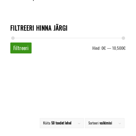
FILTREERI HINNA JÄRGI
Filtreeri
Hind:
0€
—
10,500€
Näita
50 toodet lehel
Sorteeri
vaikimisi