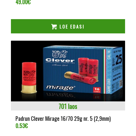
49.00
€
LOE EDASI
701 laos
Padrun Clever Mirage 16/70 29g nr. 5 (2,9mm)
0.53
€