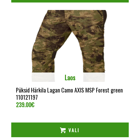
Laos
Püksid Härkila Lagan Camo AXIS MSP Forest green
110121197
239.00
€
VALI