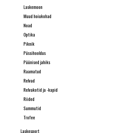
Laskemoon
Muud hoiukohad
Noad
Optika
Piknik
Püssihooldus
Püünised jahiks
Raamatud
Relvad
Relvakotid ja -kapid
Riided
Summutid
Trofee
Laskesport