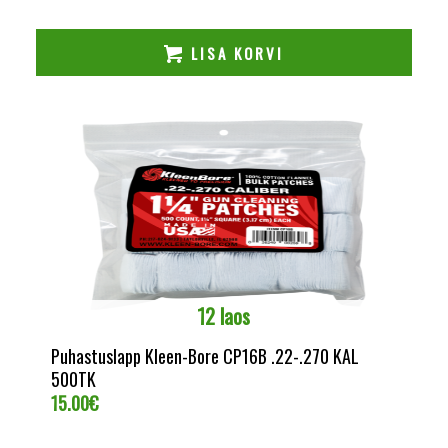
LISA KORVI
12 laos
Puhastuslapp Kleen-Bore CP16B .22-.270 KAL
500TK
15.00
€