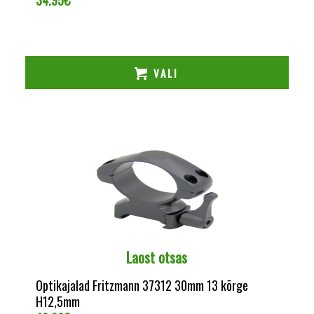
34.95
€
VALI
Laost otsas
Optikajalad Fritzmann 37312 30mm 13 kõrge
H12,5mm