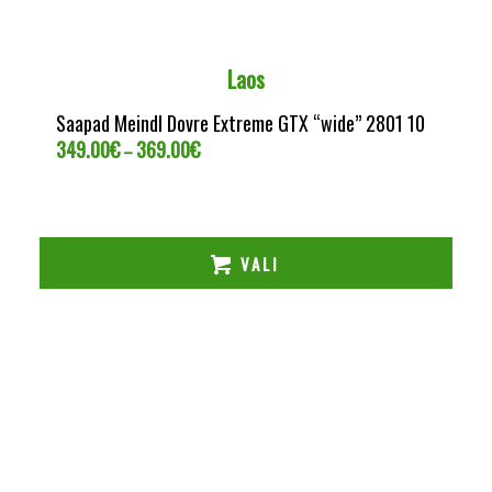
Laos
Saapad Meindl Dovre Extreme GTX “wide” 2801 10
349.00
€
369.00
€
Price
–
range:
349.00€
through
369.00€
VALI