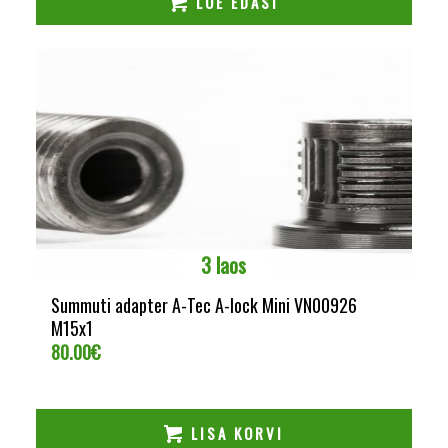
LOE EDASI
3 laos
Summuti adapter A-Tec A-lock Mini VN00926
M15x1
80.00
€
LISA KORVI