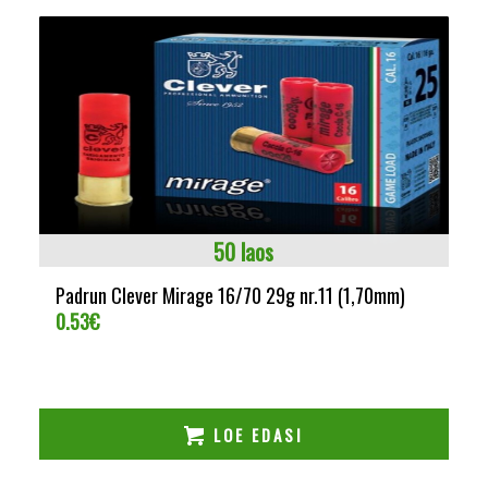
50 laos
Padrun Clever Mirage 16/70 29g nr.11 (1,70mm)
0.53
€
LOE EDASI