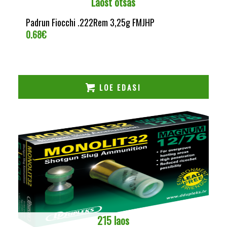
Laost otsas
Padrun Fiocchi .222Rem 3,25g FMJHP
0.68
€
LOE EDASI
215 laos