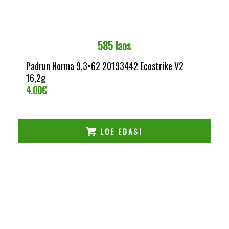
585 laos
Padrun Norma 9,3×62 20193442 Ecostrike V2
16,2g
4.00
€
LOE EDASI