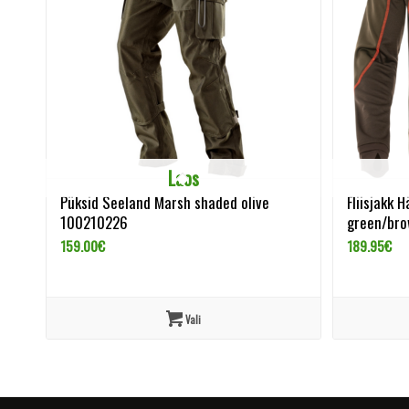
Laos
Püksid Seeland Marsh shaded olive
Fliisjakk 
100210226
green/br
159.00
€
189.95
€
Vali