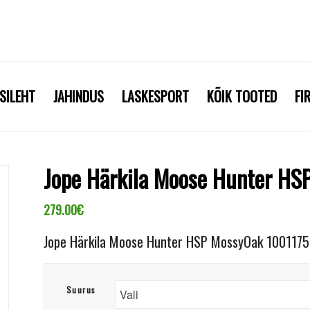
SILEHT
JAHINDUS
LASKESPORT
KÕIK TOOTED
FI
Jope Härkila Moose Hunter HS
279.00
€
Jope Härkila Moose Hunter HSP MossyOak 1001175
Suurus