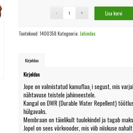
Lisa korvi
Tootekood:
1400358
Kategooria:
Jahindus
Kirjeldus
Kirjeldus
Jope on valmistatud kamuflaa˛i segust, mis varj
nähtavuse teistele jahimeestele.
Kangal on DWR (Durable Water Repellent) töötlus
hülgavaks.
Membraan on täielikult tuulekindel ja tagab mak
Jopel on sees võrkvooder, mis viib niiskuse naha