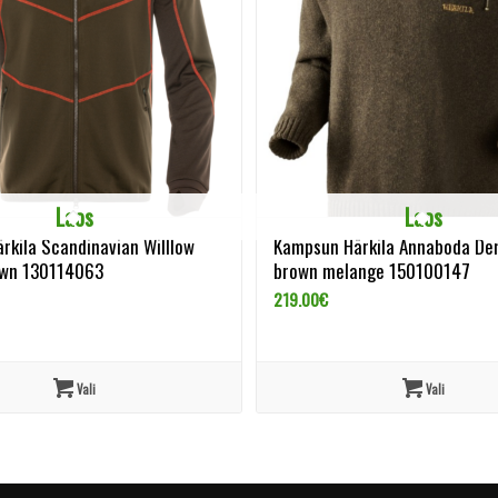
Laos
Laos
Härkila Scandinavian Willlow
Kampsun Härkila Annaboda De
own 130114063
brown melange 150100147
219.00
€
Vali
Vali