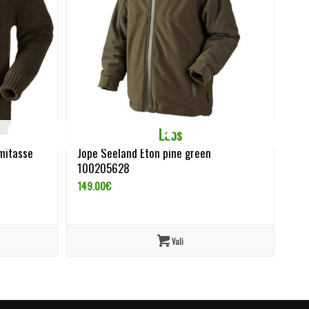
Laos
mitasse
Jope Seeland Eton pine green
100205628
149.00
€
Vali