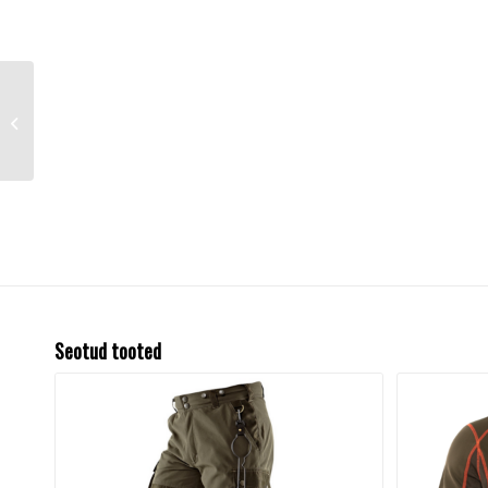
Nokamüts Härkila Mountain
Hunter green/sh. brown
180114116
Seotud tooted