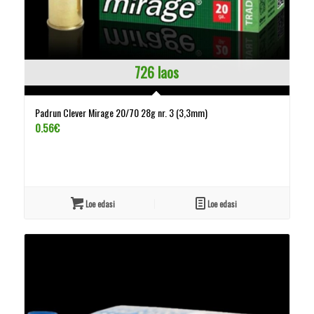
726 laos
Padrun Clever Mirage 20/70 28g nr. 3 (3,3mm)
0.56
€
Loe edasi
Loe edasi