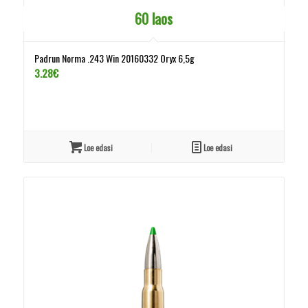
60 laos
Padrun Norma .243 Win 20160332 Oryx 6,5g
3.28
€
Loe edasi
Loe edasi