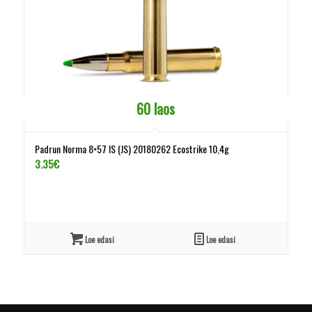
60 laos
Padrun Norma 8×57 IS (JS) 20180262 Ecostrike 10,4g
3.35
€
Loe edasi
Loe edasi