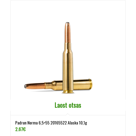
Laost otsas
Padrun Norma 6,5×55 20165522 Alaska 10,1g
2.67
€