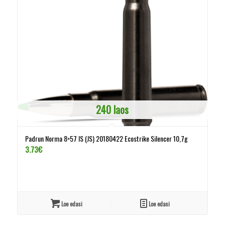
240 laos
Padrun Norma 8×57 IS (JS) 20180422 Ecostrike Silencer 10,7g
3.73
€
Loe edasi
Loe edasi