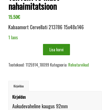
nahaimitatsioon
15.50
€
Kabaamort Cervellati 213786 15x48x146
1 laos
Lisa korvi
Tootekood:
1125914_18099
Kategooria:
Relvatarvikud
Kirjeldus
Kirjeldus
Aukudevaheline kaugus 92mm