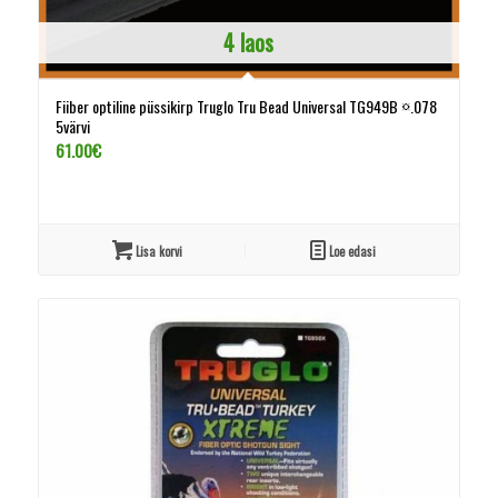
4 laos
Fiiber optiline püssikirp Truglo Tru Bead Universal TG949B ¤.078
5värvi
61.00
€
Lisa korvi
Loe edasi