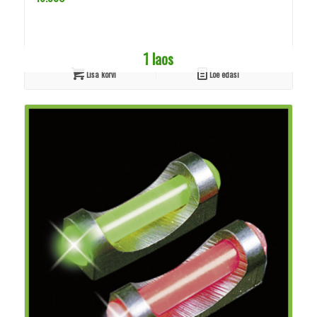
1 laos
Lisa korvi
Loe edasi