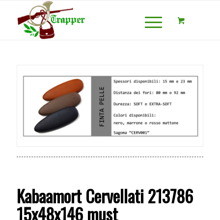
Kabaamort Cervellati 213786
15x48x146 must