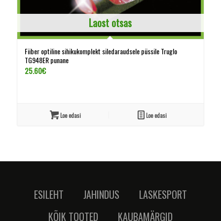
Laost otsas
Fiiber optiline sihikukomplekt siledaraudsele püssile Truglo
TG948ER punane
25.60
€
Loe edasi
Loe edasi
ESILEHT
JAHINDUS
LASKESPORT
KÕIK TOOTED
KAUBAMÄRGID