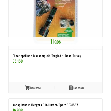
1 laos
Fiiber optiline sihikukomplekt Truglo tru Bead Turkey
35.15
€
Lisa korvi
Loe edasi
Kabapikendus Bergara B14 Hunter/Sport RE31567
16.90
€