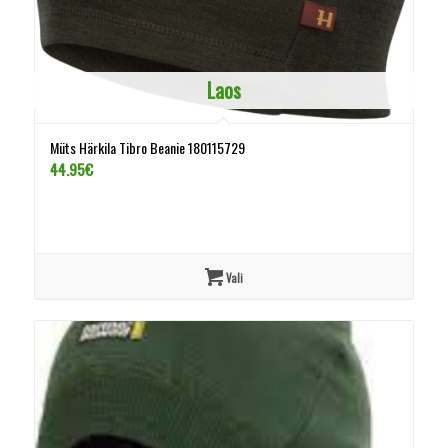
Laos
Müts Härkila Tibro Beanie 180115729
44.95
€
Vali