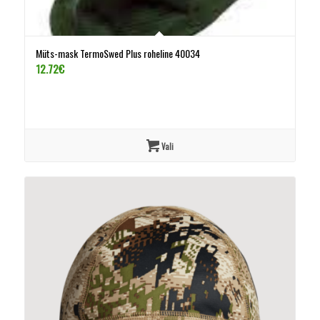
Müts-mask TermoSwed Plus roheline 40034
12.72
€
Vali