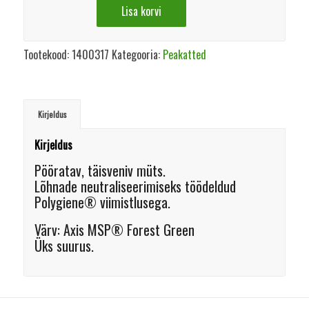
Lisa korvi
Tootekood:
1400317
Kategooria:
Peakatted
Kirjeldus
Kirjeldus
Pööratav, täisveniv müts.
Lõhnade neutraliseerimiseks töödeldud
Polygiene® viimistlusega.
Värv: Axis MSP® Forest Green
Üks suurus.