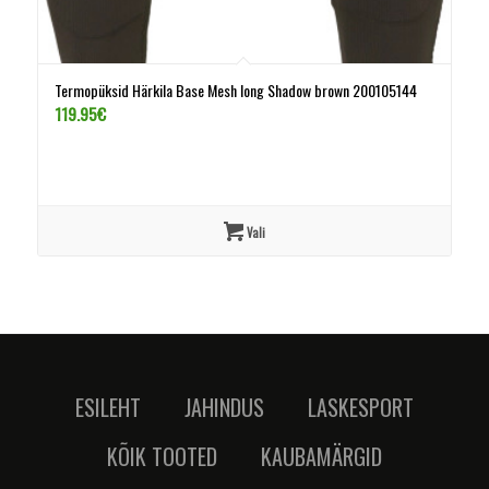
Termopüksid Härkila Base Mesh long Shadow brown 200105144
119.95
€
Vali
ESILEHT
JAHINDUS
LASKESPORT
KÕIK TOOTED
KAUBAMÄRGID