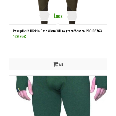
Laos
Pesu püksid Härkila Base Warm Willow green/Shadow 200105763
139.95
€
Vali