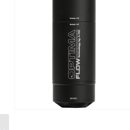
Summuti A-Tec Optima 45
Flow VN1534 kal.223