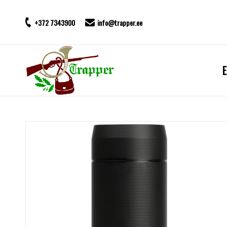
+372 7343900
info@trapper.ee
E