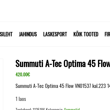
SILEHT
JAHINDUS
LASKESPORT
KÕIK TOOTED
FI
Summuti A-Tec Optima 45 Flow
420.00
€
Summuti A-Tec Optima 45 Flow VN01537 kal.223 1
1 laos
Tootekood:
1125186
Kategooria:
Summutid