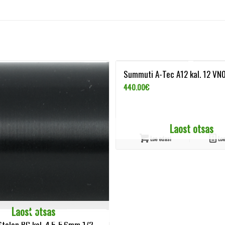
Summuti A-Tec A12 kal. 12 V
440.00
€
Laost otsas
Loe edasi
Loe
Laost otsas
talon RC kal. 4,5-5,6mm 1/2-