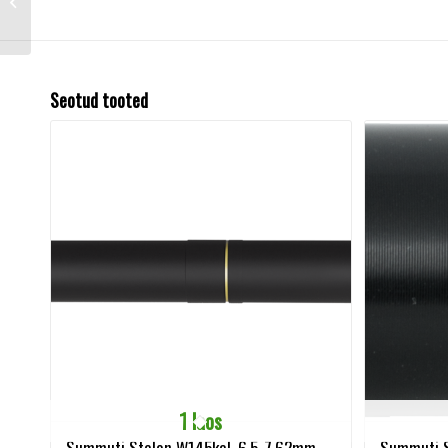
1/2″-20 UNF
Seotud tooted
1 laos
Summuti Stalon W145kal. 6,5-7,62mm
Summuti S