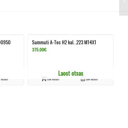
N00950
Summuti A-Tec H2 kal. .223 M14X1
375.00
€
Laost otsas
 edasi
Loe edasi
Loe edasi