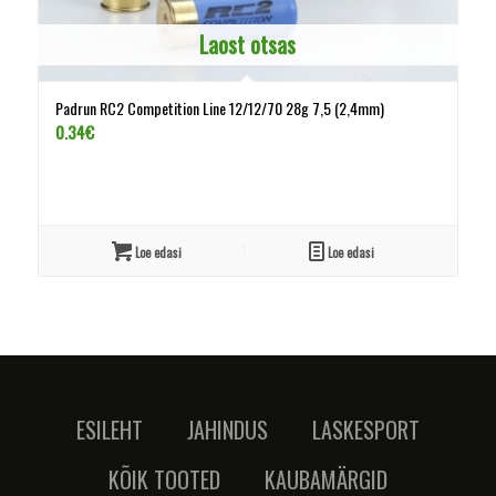
Laost otsas
Padrun RC2 Competition Line 12/12/70 28g 7,5 (2,4mm)
0.34
€
Loe edasi
Loe edasi
ESILEHT
JAHINDUS
LASKESPORT
KÕIK TOOTED
KAUBAMÄRGID