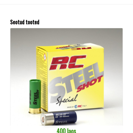
Seotud tooted
400 laos