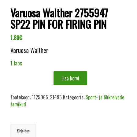
Varuosa Walther 2755947
SP22 PIN FOR FIRING PIN
1.80
€
Varuosa Walther
1 laos
Lisa korvi
Tootekood:
1125065_21495
Kategooria:
Sport- ja õhkrelvade
tarvikud
Kirjeldus