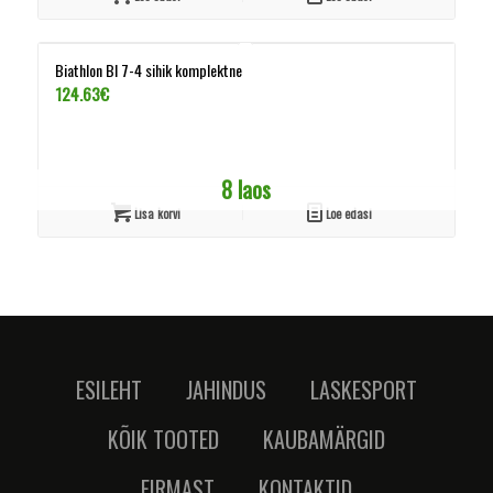
Biathlon BI 7-4 sihik komplektne
124.63
€
8 laos
Lisa korvi
Loe edasi
ESILEHT
JAHINDUS
LASKESPORT
KÕIK TOOTED
KAUBAMÄRGID
FIRMAST
KONTAKTID