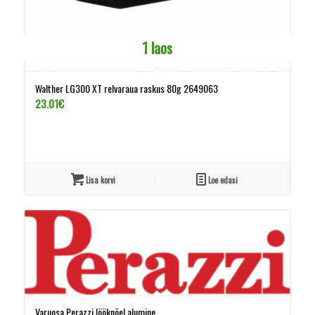
1 laos
Walther LG300 XT relvaraua raskus 80g 2649063
23.01
€
Lisa korvi
Loe edasi
Varuosa Perazzi lööknõel alumine