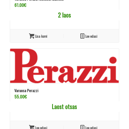
61.00
€
2 laos
Lisa korvi
Loe edasi
Varuosa Perazzi
55.00
€
Laost otsas
Loe edasi
Loe edasi