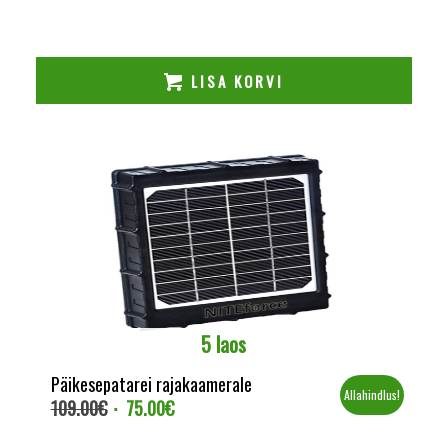
LISA KORVI
5 laos
Päikesepatarei rajakaamerale
Allahindlus!
109.00
€
75.00
€
Algne
Current
hind
price