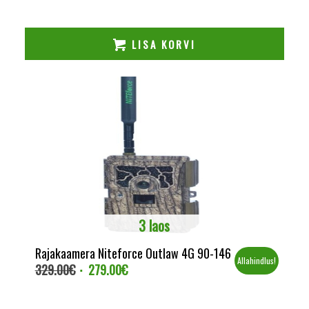
oli:
is:
109.00€.
75.00€.
LISA KORVI
3 laos
Rajakaamera Niteforce Outlaw 4G 90-146
Allahindlus!
329.00
€
279.00
€
Algne
Current
hind
price
oli:
is: