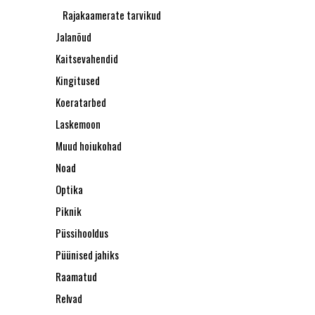
Rajakaamerate tarvikud
Jalanõud
Kaitsevahendid
Kingitused
Koeratarbed
Laskemoon
Muud hoiukohad
Noad
Optika
Piknik
Püssihooldus
Püünised jahiks
Raamatud
Relvad