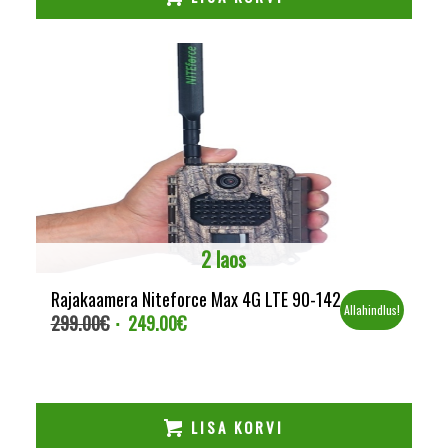
2 laos
Rajakaamera Niteforce Max 4G LTE 90-142
Allahindlus!
299.00
€
249.00
€
Algne
Current
hind
price
oli:
is:
299.00€.
249.00€.
LISA KORVI