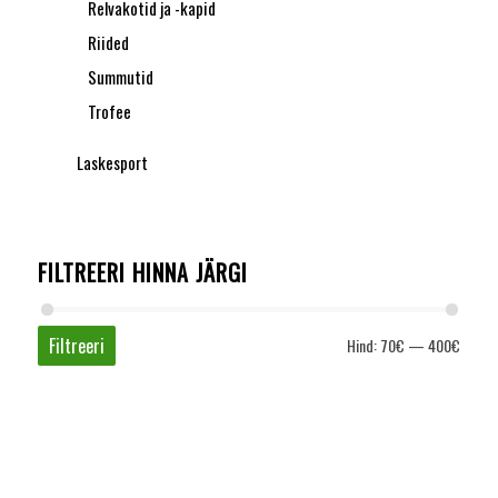
Relvakotid ja -kapid
Riided
Summutid
Trofee
Laskesport
FILTREERI HINNA JÄRGI
Filtreeri
Hind:
70€
—
400€