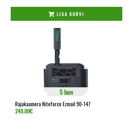
329.00€.
279.00€.
LISA KORVI
5 laos
Rajakaamera Niteforce Ezmail 90-147
249.00
€