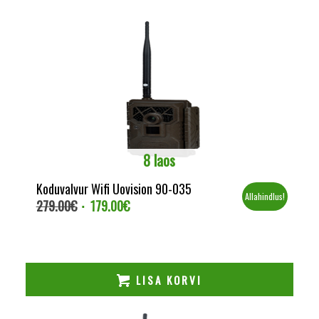
8 laos
Koduvalvur Wifi Uovision 90-035
Allahindlus!
279.00
€
179.00
€
Algne
Current
hind
price
oli:
is:
279.00€.
179.00€.
LISA KORVI