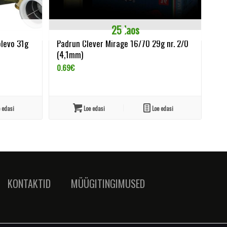
25 laos
olevo 31g
Padrun Clever Mirage 16/70 29g nr. 2/0
(4,1mm)
0.69
€
 edasi
Loe edasi
Loe edasi
KONTAKTID
MÜÜGITINGIMUSED