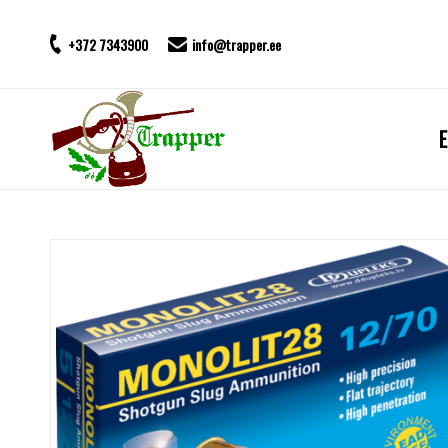
+372 7343900
info@trapper.ee
E