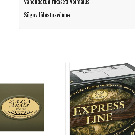
Vähendatud rikošeti võimalus
Sügav läbistusvõime