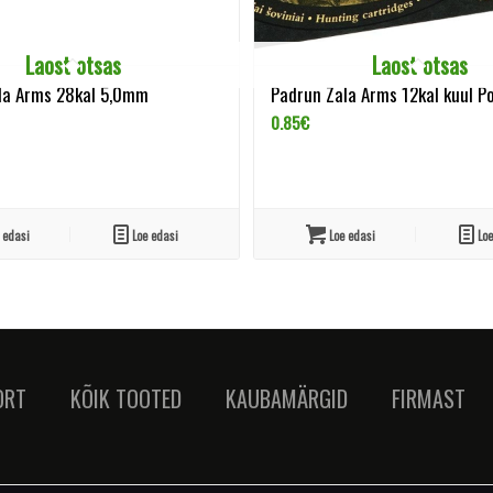
Laost otsas
Laost otsas
la Arms 28kal 5,0mm
Padrun Zala Arms 12kal kuul P
0.85
€
 edasi
Loe edasi
Loe edasi
Loe
ORT
KÕIK TOOTED
KAUBAMÄRGID
FIRMAST