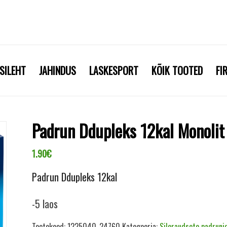
SILEHT
JAHINDUS
LASKESPORT
KÕIK TOOTED
FI
Padrun Ddupleks 12kal Monolit
1.90
€
Padrun Ddupleks 12kal
-5 laos
Tootekood:
1225040_24760
Kategooria:
Sileraudsete padruni