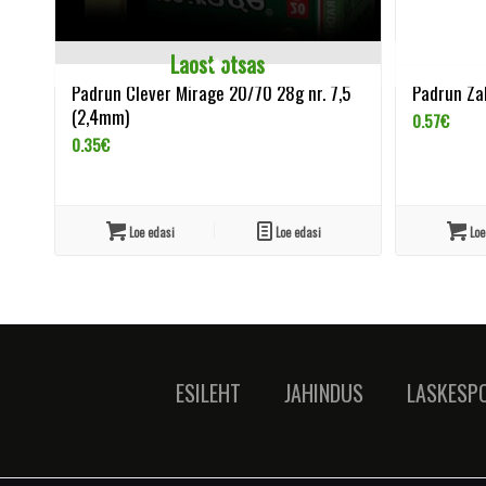
Laost otsas
Padrun Clever Mirage 20/70 28g nr. 7,5
Padrun Za
(2,4mm)
0.57
€
0.35
€
Loe edasi
Loe edasi
Loe
ESILEHT
JAHINDUS
LASKESP